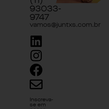
(11)
93033-
9747
vamos@juntxs.com.br
Inscreva-
se em