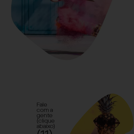
Fale
com a
gente
(clique
abaixo)