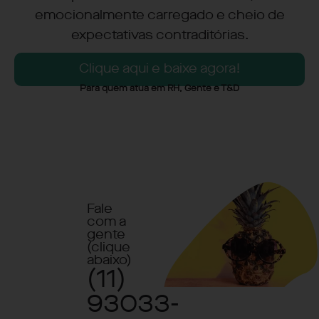
emocionalmente carregado e cheio de
expectativas contraditórias.
Clique aqui e baixe agora!
Para quem atua em RH, Gente e T&D
Fale
com a
gente
(clique
abaixo)
(11)
93033-