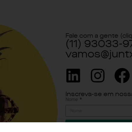
Fale com a gente (cli
(11) 93033-9
vamos@junt
Inscreva-se em noss
Nome
I