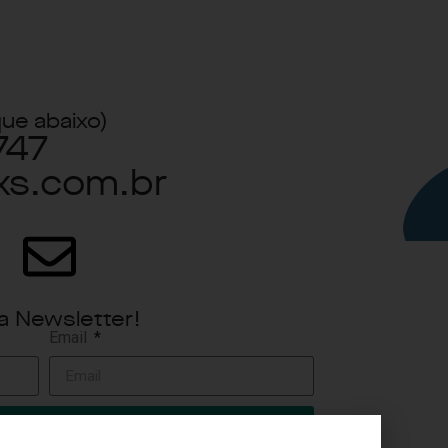
que abaixo)
747
xs.com.br
a Newsletter!
Email
NSCREVA-SE