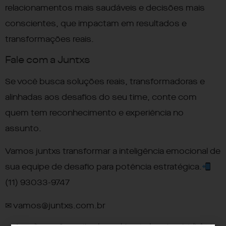
relacionamentos mais saudáveis e decisões mais
conscientes, que impactam em resultados e
transformações reais.
Fale com a Juntxs
Se você busca soluções reais, transformadoras e
alinhadas aos desafios do seu time, conte com
quem tem reconhecimento e experiência no
assunto.
Vamos juntxs transformar a inteligência emocional de
sua equipe de desafio para potência estratégica.
(11) 93033-9747
✉
vamos@juntxs.com.br